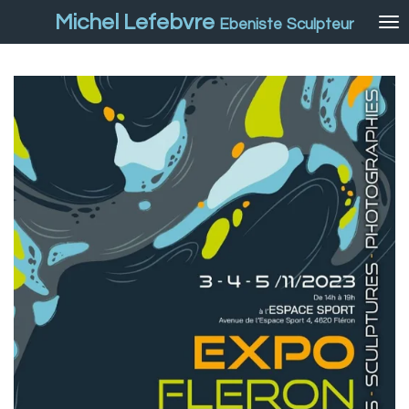
Passer
Michel Lefebvre
Ebeniste
Sculpteur
au
contenu
principal